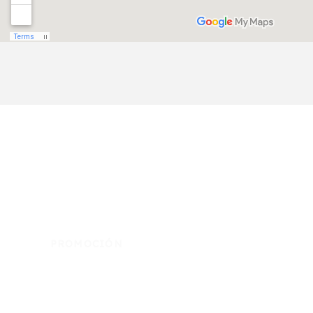
PROMOCIÓN
Llévatelo
"recién horneado"