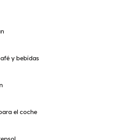
an
café y bebidas
n
para el coche
epsol