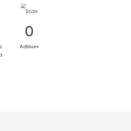
0
a
Adblue+
a