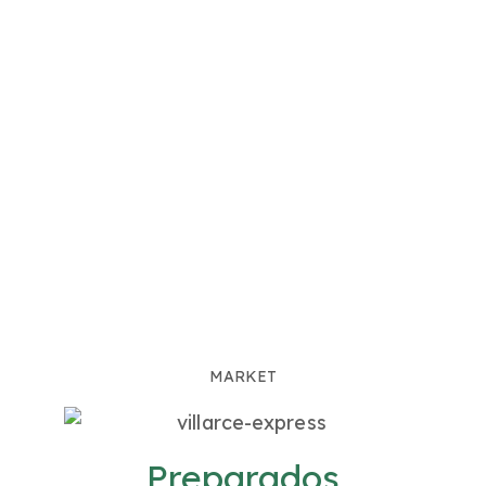
es no
do
MARKET
Preparados