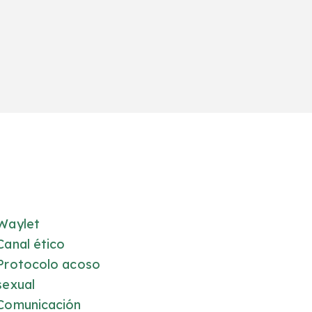
Waylet
Canal ético
Protocolo acoso
sexual
Comunicación