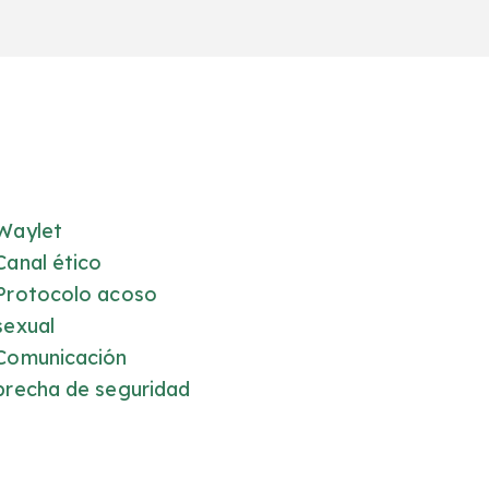
Waylet
Canal ético
Protocolo acoso
sexual
Comunicación
brecha de seguridad